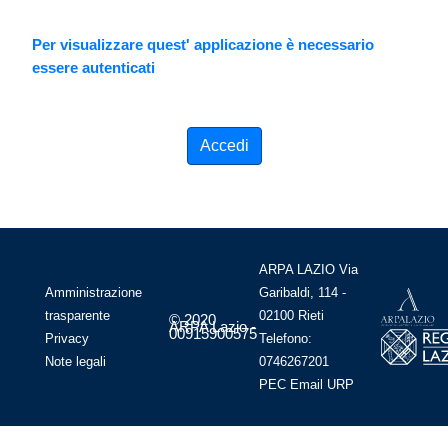
Per visualizzare quest' applicazione è necessario
essere autenticati
Accedi
ARPA LAZIO Via
Amministrazione
Garibaldi, 114 -
trasparente
02100 Rieti
© 2020
ARPA Lazio -
00915900575
Privacy
Telefono:
Note legali
0746267201
PEC
Email
URP