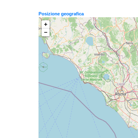
Posizione geografica
+
−