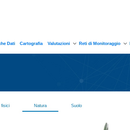
Valutazioni
Reti di Monitoraggio
he Dati
Cartografia
fisici
Natura
Suolo