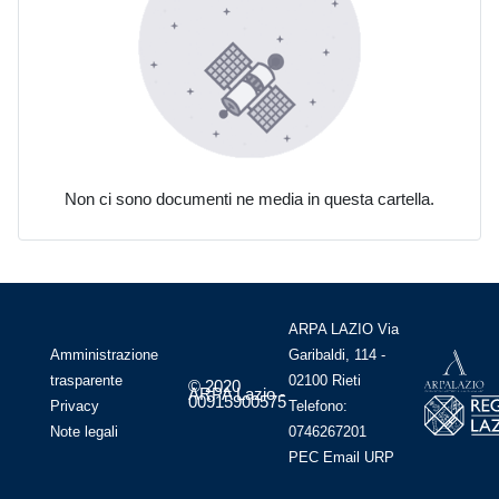
Non ci sono documenti ne media in questa cartella.
ARPA LAZIO Via
Amministrazione
Garibaldi, 114 -
trasparente
02100 Rieti
© 2020
ARPA Lazio -
00915900575
Privacy
Telefono:
Note legali
0746267201
PEC
Email
URP