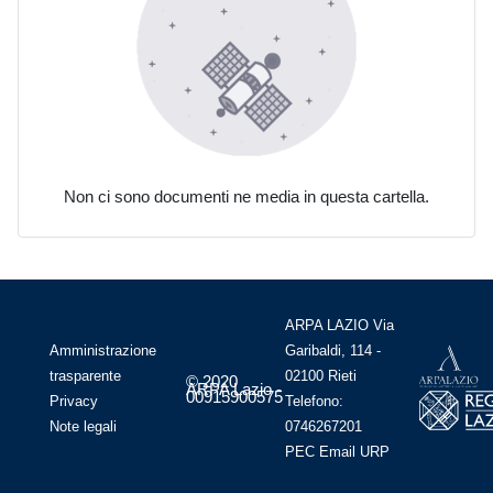
Non ci sono documenti ne media in questa cartella.
ARPA LAZIO Via
Amministrazione
Garibaldi, 114 -
trasparente
02100 Rieti
© 2020
ARPA Lazio -
00915900575
Privacy
Telefono:
Note legali
0746267201
PEC
Email
URP