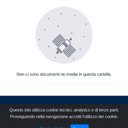
Non ci sono documenti ne media in questa cartella.
ARPA LAZIO Via Gari
Questo sito utilizza cookie tecnici, analytics e di terze parti.
© 2020 ARPA Lazio - 00915900575
Telefono: 07462672
Proseguendo nella navigazione accetti l’utilizzo dei cookie.
PEC
Email
URP
cookies