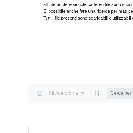
all'interno delle singole cartelle i file sono sud
E' possibile anche fare una ricerca per matrice e
Tutti i file presenti sono scaricabili e utilizzabil
Select Items
Filtra e ordina
Home
PDF e altri formati
Acqua