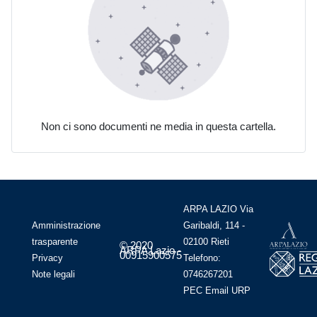
Non ci sono documenti ne media in questa cartella.
ARPA LAZIO Via
Amministrazione
Garibaldi, 114 -
trasparente
02100 Rieti
© 2020
ARPA Lazio -
00915900575
Privacy
Telefono:
Note legali
0746267201
PEC
Email
URP