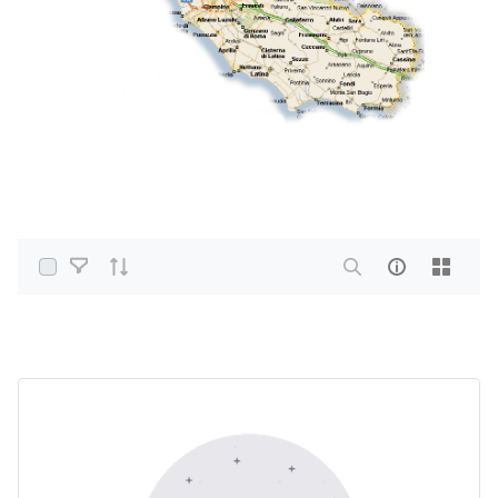
Select Items
Home
PDF e altri formati
Acqua