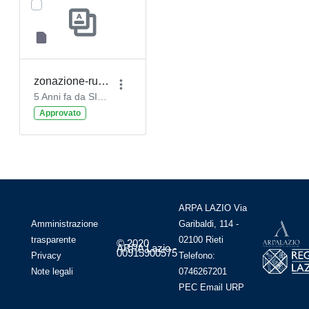
zonazione-rumore-aeroportuale.gpkg
5 Anni fa da SIRA SIRA
Approvato
ARPA LAZIO Via
Amministrazione
Garibaldi, 114 -
trasparente
02100 Rieti
© 2020
ARPA Lazio -
00915900575
Privacy
Telefono:
Note legali
0746267201
PEC
Email
URP