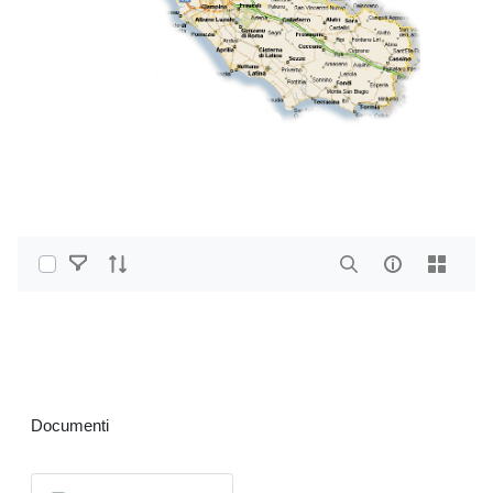
Select Items
Home
Vettoriali GPKG
Vettoriali Polygon (OST)
Agenti Fisici
Documenti