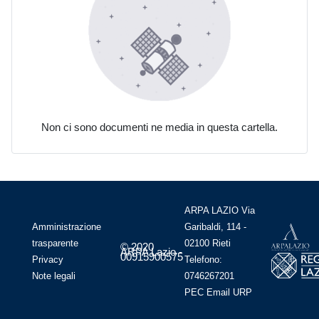
Non ci sono documenti ne media in questa cartella.
ARPA LAZIO Via
Amministrazione
Garibaldi, 114 -
trasparente
02100 Rieti
© 2020
ARPA Lazio -
00915900575
Privacy
Telefono:
Note legali
0746267201
PEC
Email
URP