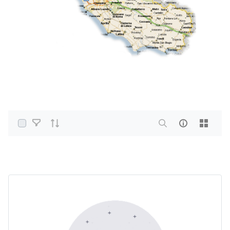
Select Items
Home
PDF e altri formati
Acqua