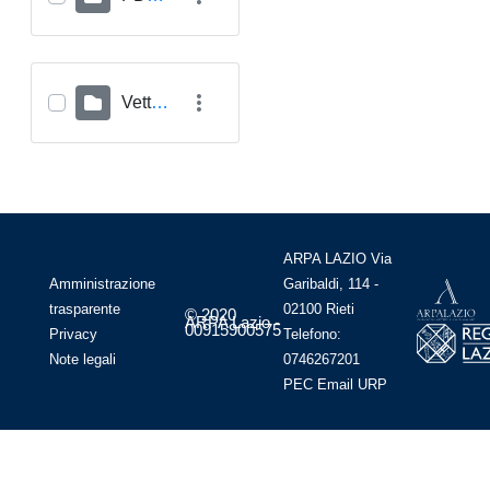
Vettoriali GPKG
ARPA LAZIO Via
Amministrazione
Garibaldi, 114 -
trasparente
02100 Rieti
© 2020
ARPA Lazio -
00915900575
Privacy
Telefono:
Note legali
0746267201
PEC
Email
URP