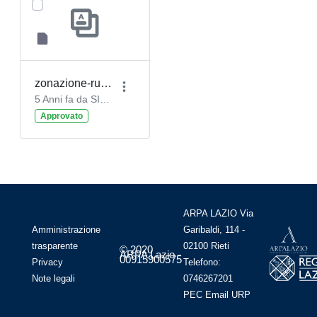
zonazione-rumore-aeroportuale.gpkg
5 Anni fa da SIRA SIRA
Approvato
ARPA LAZIO Via
Amministrazione
Garibaldi, 114 -
trasparente
02100 Rieti
© 2020
ARPA Lazio -
00915900575
Privacy
Telefono:
Note legali
0746267201
PEC
Email
URP