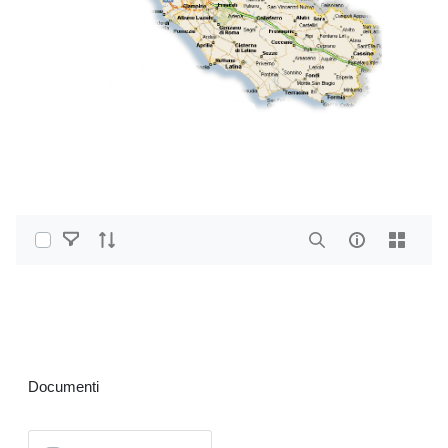
Select Items
Home
Vettoriali GPKG
Vettoriali Polygon (OST)
Agenti Fisici
Documenti