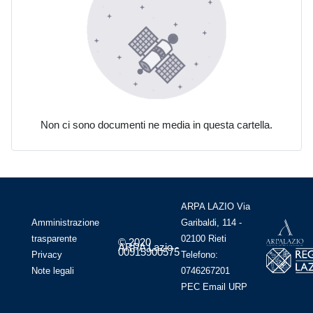
Non ci sono documenti ne media in questa cartella.
ARPA LAZIO Via
Amministrazione
Garibaldi, 114 -
trasparente
02100 Rieti
© 2020
ARPA Lazio -
00915900575
Privacy
Telefono:
Note legali
0746267201
PEC
Email
URP