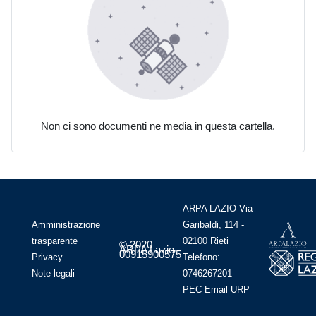
Non ci sono documenti ne media in questa cartella.
ARPA LAZIO Via
Amministrazione
Garibaldi, 114 -
trasparente
02100 Rieti
© 2020
ARPA Lazio -
00915900575
Privacy
Telefono:
Note legali
0746267201
PEC
Email
URP