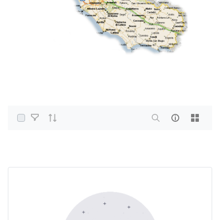
Select Items
Home
PDF e altri formati
Acqua