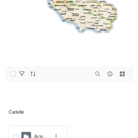
Select Items
Home
PDF e altri formati
Cartelle
Acqua