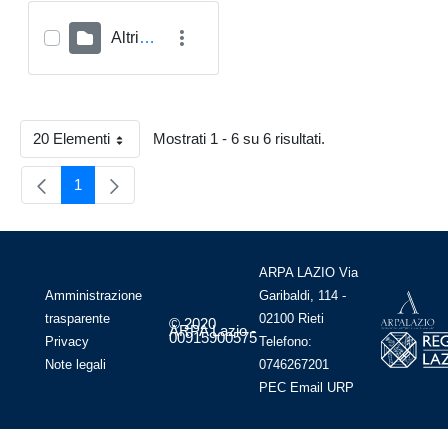
Altri Archivi
20 Elementi
Mostrati 1 - 6 su 6 risultati.
Per Page
1
Pagina
ARPA LAZIO Via
Amministrazione
Garibaldi, 114 -
trasparente
02100 Rieti
© 2020
ARPA Lazio -
00915900575
Privacy
Telefono:
Note legali
0746267201
PEC
Email
URP