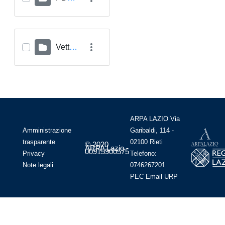
Vettoriali GPKG
ARPA LAZIO Via
Amministrazione
Garibaldi, 114 -
trasparente
02100 Rieti
© 2020
ARPA Lazio -
00915900575
Privacy
Telefono:
Note legali
0746267201
PEC
Email
URP