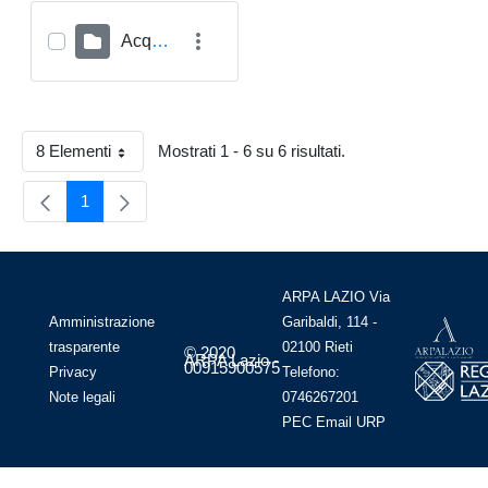
Acqua
8 Elementi
Mostrati 1 - 6 su 6 risultati.
Per Page
1
Pagina
ARPA LAZIO Via
Amministrazione
Garibaldi, 114 -
trasparente
02100 Rieti
© 2020
ARPA Lazio -
00915900575
Privacy
Telefono:
Note legali
0746267201
PEC
Email
URP