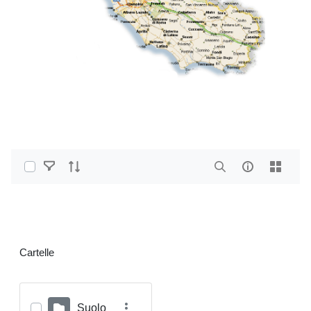
Select Items
Home
Vettoriali GPKG
Vettoriali Polygon (OST)
Cartelle
Suolo