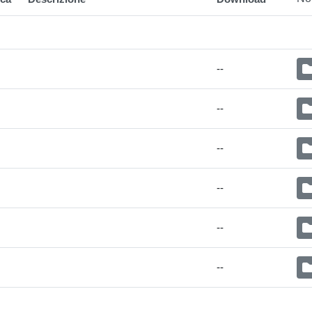
--
--
--
--
--
--