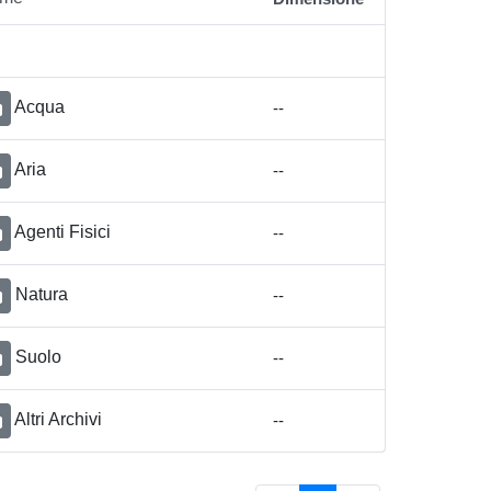
Acqua
--
Aria
--
Agenti Fisici
--
Natura
--
Suolo
--
Altri Archivi
--