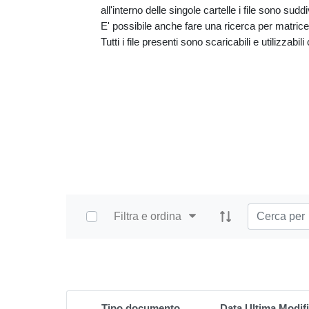
all'interno delle singole cartelle i file sono sud
E' possibile anche fare una ricerca per matrice e
Tutti i file presenti sono scaricabili e utilizzabil
Select Items
Filtra e ordina
Home
PDF e altri formati
Tipo documento
Data Ultima Modif