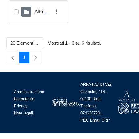
Altri Archivi
20 Elementi
Mostrati 1 - 6 su 6 risultati.
Per Page
1
Pagina
ARPA LAZIO Via
Amministrazione
Garibaldi, 114 -
trasparente
02100 Rieti
© 2020
ARPA Lazio -
00915900575
Privacy
Telefono:
Note legali
0746267201
PEC
Email
URP