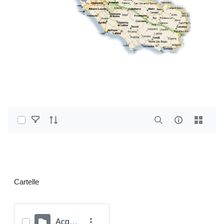
Select Items
Home
PDF e altri formati
Cartelle
Acqua