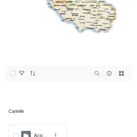
Select Items
Home
PDF e altri formati
Cartelle
Acqua