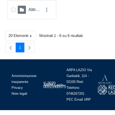
Altri Archivi
20 Elementi
Mostrati 1 - 6 su 6 risultati.
Per Page
1
Pagina
ARPA LAZIO Via
Amministrazione
Garibaldi, 114 -
trasparente
02100 Rieti
© 2020
ARPA Lazio -
00915900575
Privacy
Telefono:
Note legali
0746267201
PEC
Email
URP